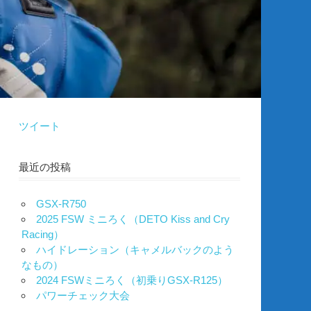
ツイート
最近の投稿
GSX-R750
2025 FSW ミニろく（DETO Kiss and Cry
Racing）
ハイドレーション（キャメルバックのよう
なもの）
2024 FSWミニろく（初乗りGSX-R125）
パワーチェック大会