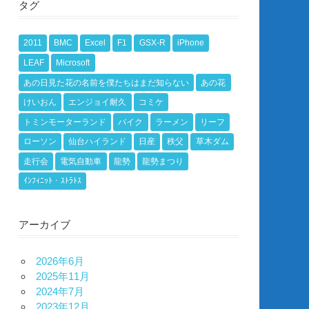
タグ
2011
BMC
Excel
F1
GSX-R
iPhone
LEAF
Microsoft
あの日見た花の名前を僕たちはまだ知らない
あの花
けいおん
エンジョイ耐久
コミケ
トミンモーターランド
バイク
ラーメン
リーフ
ローソン
仙台ハイランド
日産
秩父
草木ダム
走行会
電気自動車
龍勢
龍勢まつり
ｲﾝﾌｨﾆｯﾄ・ｽﾄﾗﾄｽ
アーカイブ
2026年6月
2025年11月
2024年7月
2023年12月