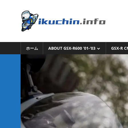
コ
ン
い
テ
ン
く
ツ
へ
い
ち
ス
く
キ
ホーム
ABOUT GSX-R600 ’01-’03
GSX-R C
ち
ん.i
ッ
ん
プ
の
ブ
ロ
グ
（モ
ト
ブ
ロ
グ
で
は