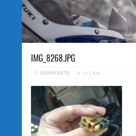
な
い）
IMG_8268.JPG
2015年6月17日
いくちん