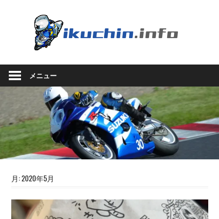
コ
ン
い
テ
ン
く
ツ
い
へ
ち
く
ス
メニュー
ち
キ
ん.in
ん
ッ
の
プ
ブ
ロ
グ
（モ
ト
ブ
ロ
月:
2020年5月
グ
で
は