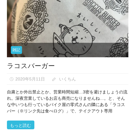
な
い）
雑記
ラコスバーガー
2020年5月11日
いくちん
自粛とか外出禁止とか、営業時間短縮…3密を避けましょうの流
れ。深夜営業しているお店も商売になりませんね…。と、そん
な中いつも行っているバイク屋の零式さんの隣にある「ラコス
バー（※リンク先は食べログ）」で、テイクアウト専用
もっと読む