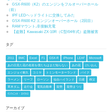
GSX-R600（K2）のエンジンをフルオーバーホール
（前）
IPF LEDヘッドライトに交換してみた
GSX-R600 K2 エンジンオーバーホール（2回目）
RAMマウント₊非接触充電
【盗難】Kawasaki ZX-10R（C型/04年式）盗難被害
タグ
2011
BMC
Excel
F1
GSX-R
iPhone
LEAF
Microsoft
あの日見た花の名前を僕たちはまだ知らない
あの花
けいおん
エンジョイ耐久
コミケ
トミンモーターランド
バイク
ラーメン
リーフ
ローソン
仙台ハイランド
日産
秩父
草木ダム
走行会
電気自動車
龍勢
龍勢まつり
ｲﾝﾌｨﾆｯﾄ・ｽﾄﾗﾄｽ
アーカイブ