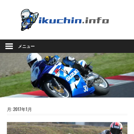
コ
ン
い
テ
ン
く
ツ
い
へ
ち
く
ス
メニュー
ち
キ
ん.in
ん
ッ
の
プ
ブ
ロ
グ
（モ
ト
ブ
ロ
月:
2017年1月
グ
で
は