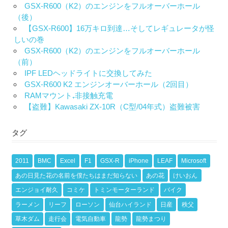
GSX-R600（K2）のエンジンをフルオーバーホール
（後）
【GSX-R600】16万キロ到達…そしてレギュレータが怪
しいの巻
GSX-R600（K2）のエンジンをフルオーバーホール
（前）
IPF LEDヘッドライトに交換してみた
GSX-R600 K2 エンジンオーバーホール（2回目）
RAMマウント₊非接触充電
【盗難】Kawasaki ZX-10R（C型/04年式）盗難被害
タグ
2011
BMC
Excel
F1
GSX-R
iPhone
LEAF
Microsoft
あの日見た花の名前を僕たちはまだ知らない
あの花
けいおん
エンジョイ耐久
コミケ
トミンモーターランド
バイク
ラーメン
リーフ
ローソン
仙台ハイランド
日産
秩父
草木ダム
走行会
電気自動車
龍勢
龍勢まつり