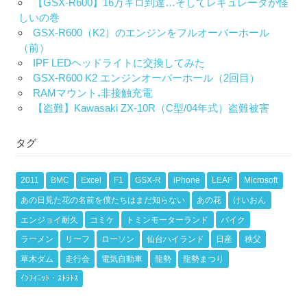
【GSX-R600】16万キロ到達…そしてレギュレータが怪
しいの巻
GSX-R600（K2）のエンジンをフルオーバーホール
（前）
IPF LEDヘッドライトに交換してみた
GSX-R600 K2 エンジンオーバーホール（2回目）
RAMマウント₊非接触充電
【盗難】Kawasaki ZX-10R（C型/04年式）盗難被害
タグ
2011
BMC
Excel
F1
GSX-R
iPhone
LEAF
Microsoft
あの日見た花の名前を僕たちはまだ知らない
あの花
けいおん
エンジョイ耐久
コミケ
トミンモーターランド
バイク
ラーメン
リーフ
ローソン
仙台ハイランド
日産
秩父
草木ダム
走行会
電気自動車
龍勢
龍勢まつり
ｲﾝﾌｨﾆｯﾄ・ｽﾄﾗﾄｽ