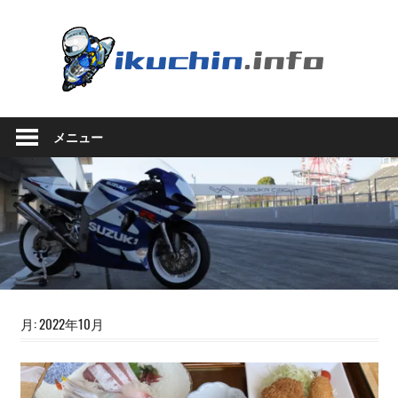
コ
ン
い
テ
ン
く
ツ
い
へ
ち
く
ス
メニュー
ち
キ
ん.in
ん
ッ
の
プ
ブ
ロ
グ
（モ
ト
ブ
ロ
月:
2022年10月
グ
で
は