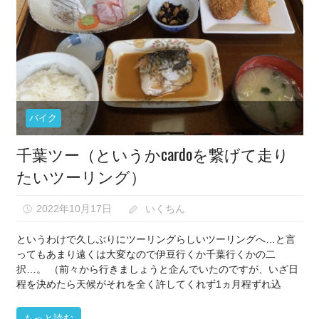
な
い）
バイク
千葉ツー（というかcardoを繋げて走り
たいツーリング）
2022年10月17日
いくちん
というわけで久しぶりにツーリングらしいツーリングへ…と言
ってもあまり遠くは大変なので伊豆行くか千葉行くかの二
択…。 （前々から行きましょうと企んでいたのですが、いざ日
程を決めたら天候がそれを全く許してくれず1ヵ月程ずれ込
もっと読む