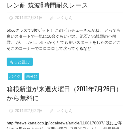
な
レン耐 筑波6時間耐久レース
い）
2011年7月31日
いくちん
50ccクラスで3位ゲット！ このピカチューさんがね、 とっても
良いスタートで一気に10台ぐらいパス。流石だね埠頭の小僧
君。 が、しかし…せっかくとても良いスタートをしたのにどこ
そこのコーナーでコロコロして戻ってくるなど
もっと読む
バイク
未分類
箱根新道が来週火曜日（2011年7月26日）
から無料に
2011年7月22日
いくちん
http://news.kanaloco.jp/localnews/article/1106170007/ 既にご存