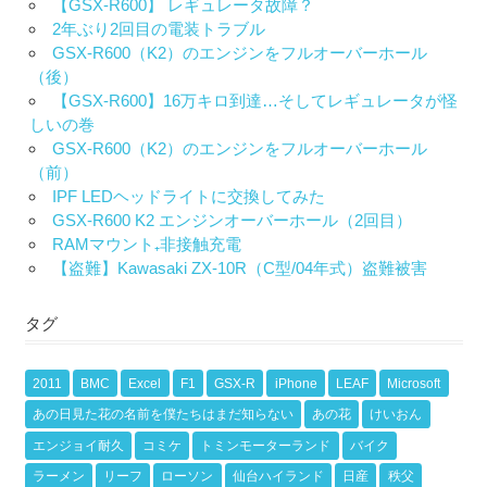
【GSX-R600】 レギュレータ故障？
2年ぶり2回目の電装トラブル
GSX-R600（K2）のエンジンをフルオーバーホール
（後）
【GSX-R600】16万キロ到達…そしてレギュレータが怪
しいの巻
GSX-R600（K2）のエンジンをフルオーバーホール
（前）
IPF LEDヘッドライトに交換してみた
GSX-R600 K2 エンジンオーバーホール（2回目）
RAMマウント₊非接触充電
【盗難】Kawasaki ZX-10R（C型/04年式）盗難被害
タグ
2011
BMC
Excel
F1
GSX-R
iPhone
LEAF
Microsoft
あの日見た花の名前を僕たちはまだ知らない
あの花
けいおん
エンジョイ耐久
コミケ
トミンモーターランド
バイク
ラーメン
リーフ
ローソン
仙台ハイランド
日産
秩父