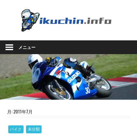
コ
ン
い
テ
ン
く
ツ
い
へ
ち
く
ス
メニュー
ち
キ
ん.in
ん
ッ
の
プ
ブ
ロ
グ
（モ
ト
ブ
ロ
月:
2011年7月
グ
で
バイク
未分類
は