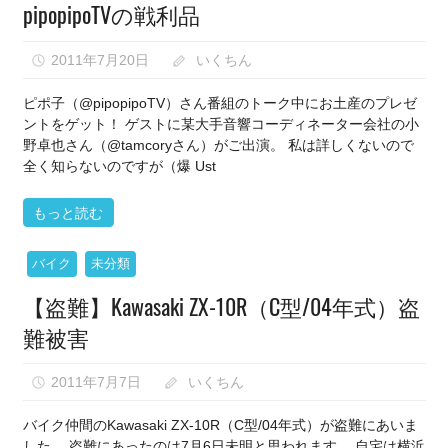
pipopipoTVの戦利品
2011年7月20日
いくちん
ピポ子（@pipopipoTV）さん番組のトーク中にお土産のプレゼ
ントをゲット！ ゲストに某大手音響コーディネーター会社の小
野卓也さん（@tamcoryさん）がご出演。 私は詳しくないので
全く知らないのですが（爆 Ust
もっと読む
バイク
未分類
【盗難】Kawasaki ZX-10R（C型/04年式）盗
難被害
2011年7月7日
いくちん
バイク仲間のKawasaki ZX-10R（C型/04年式）が盗難にあいま
した。 盗難にあったのは7月6日未明と思われます。 自宅は横浜