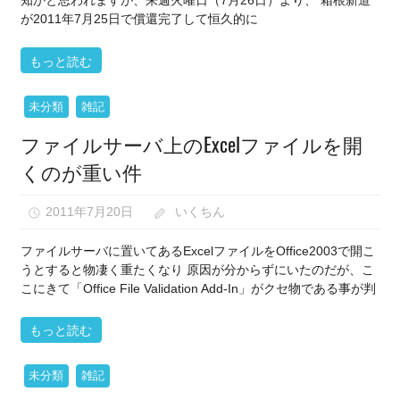
知かと思われますが、来週火曜日（7月26日）より、 箱根新道
が2011年7月25日で償還完了して恒久的に
もっと読む
未分類
雑記
ファイルサーバ上のExcelファイルを開
くのが重い件
2011年7月20日
いくちん
ファイルサーバに置いてあるExcelファイルをOffice2003で開こ
うとすると物凄く重たくなり 原因が分からずにいたのだが、こ
こにきて「Office File Validation Add-In」がクセ物である事が判
もっと読む
未分類
雑記