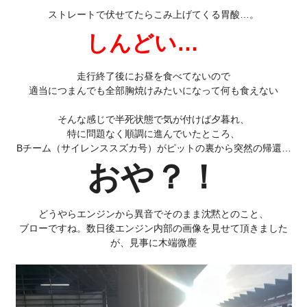
ストレートで伏せてたらこみ上げてくる胃酸…。
しんどい…
走行終了後にお昼を食べてないので
適当につまんでも全部胸焼けみたいになって何も食えない
そんな感じで半死状態で気が付けば夕暮れ、
特に問題なく順調に進んでいたところ、
Bチーム（サイレンススズカ号）がピットの裏から突然の帰還…
おや？！
どうやらエンジンから異音でそのまま沈黙とのこと、
ブローですね。数日後エンジン内部の画像を見せて頂きました
が、見事に木端微塵