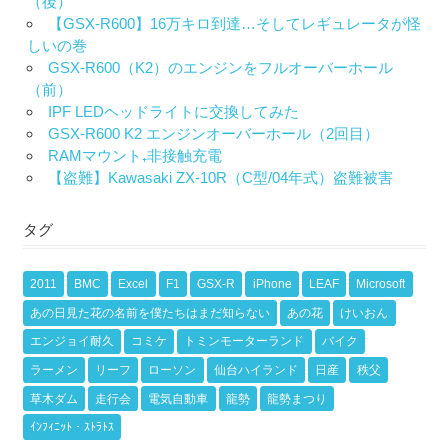
（後）
【GSX-R600】16万キロ到達…そしてレギュレータが怪
しいの巻
GSX-R600（K2）のエンジンをフルオーバーホール
（前）
IPF LEDヘッドライトに交換してみた
GSX-R600 K2 エンジンオーバーホール（2回目）
RAMマウント₊非接触充電
【盗難】Kawasaki ZX-10R（C型/04年式）盗難被害
タグ
2011
BMC
Excel
F1
GSX-R
iPhone
LEAF
Microsoft
あの日見た花の名前を僕たちはまだ知らない
あの花
けいおん
エンジョイ耐久
コミケ
トミンモーターランド
バイク
ラーメン
リーフ
ローソン
仙台ハイランド
日産
秩父
草木ダム
走行会
電気自動車
龍勢
龍勢まつり
ｲﾝﾌｨﾆｯﾄ・ｽﾄﾗﾄｽ