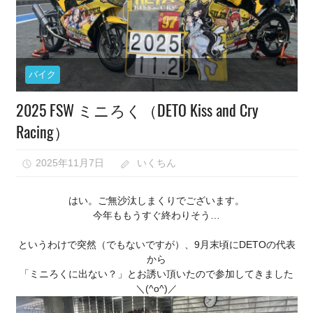
な
い）
バイク
2025 FSW ミニろく（DETO Kiss and Cry
Racing）
2025年11月7日
いくちん
はい。ご無沙汰しまくりでございます。
今年ももうすぐ終わりそう…
というわけで突然（でもないですが）、9月末頃にDETOの代表
から
「ミニろくに出ない？」とお誘い頂いたので参加してきました
＼(^o^)／