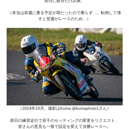
前日に数分だけ試乗。
（本当は前週に乗る予定が雨だったので乗らず…。転倒して壊
すと翌週がレースのため…）
（2024年10月。撮影はKuma @kumaphoto1さん）
前日の練習走行で若干のセッティングの変更をリクエスト、
皆さんの意見も一致で設定を変えて決勝レースへ。