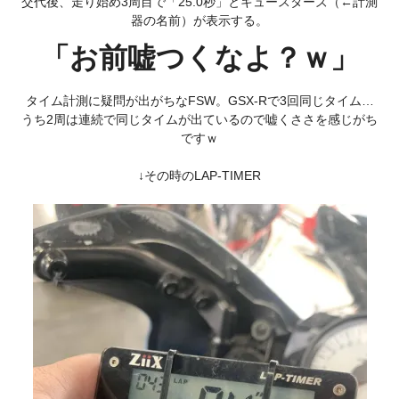
交代後、走り始め3周目で「25.0秒」とキュースターズ（←計測
器の名前）が表示する。
「お前嘘つくなよ？ｗ」
タイム計測に疑問が出がちなFSW。GSX-Rで3回同じタイム…
うち2周は連続で同じタイムが出ているので嘘くささを感じがち
ですｗ
↓その時のLAP-TIMER