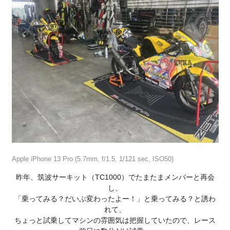
Apple iPhone 13 Pro (5.7mm, f/1.5, 1/121 sec, ISO50)
昨年、筑波サーキット（TC1000）でたまたまメンバーと再会
し、
「乗ってみる？だいぶ変わったよー！」と乗ってみる？と誘わ
れて、
ちょっと試乗してマシンの雰囲気は把握していたので、レース