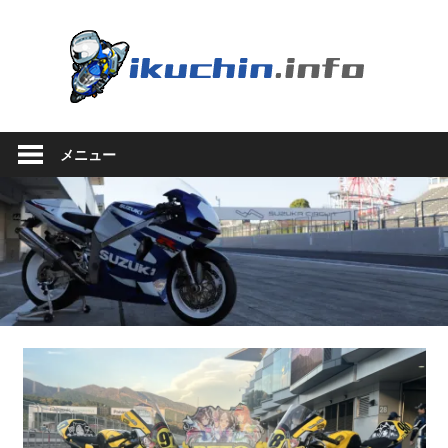
コ
ン
い
テ
ン
く
ツ
い
へ
ち
く
ス
メニュー
ち
キ
ん.in
ん
ッ
の
プ
ブ
ロ
グ
（モ
ト
ブ
ロ
グ
で
は