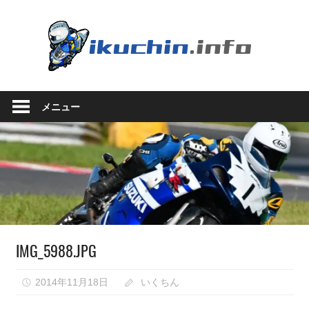
コ
ン
い
テ
ン
く
ツ
い
へ
ち
く
ス
メニュー
ち
キ
ん.in
ん
ッ
の
プ
ブ
ロ
グ
（モ
ト
ブ
IMG_5988.JPG
ロ
グ
で
2014年11月18日
いくちん
は