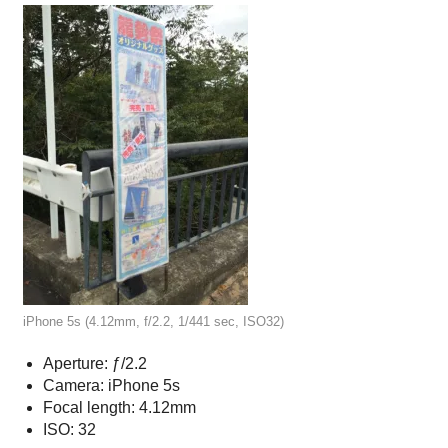
な
い）
iPhone 5s (4.12mm, f/2.2, 1/441 sec, ISO32)
Aperture: ƒ/2.2
Camera: iPhone 5s
Focal length: 4.12mm
ISO: 32