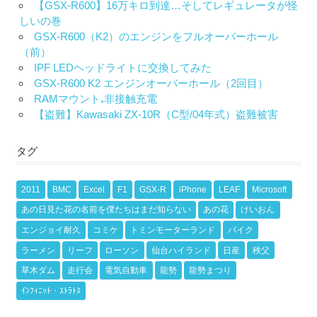
【GSX-R600】16万キロ到達…そしてレギュレータが怪
しいの巻
GSX-R600（K2）のエンジンをフルオーバーホール
（前）
IPF LEDヘッドライトに交換してみた
GSX-R600 K2 エンジンオーバーホール（2回目）
RAMマウント₊非接触充電
【盗難】Kawasaki ZX-10R（C型/04年式）盗難被害
タグ
2011
BMC
Excel
F1
GSX-R
iPhone
LEAF
Microsoft
あの日見た花の名前を僕たちはまだ知らない
あの花
けいおん
エンジョイ耐久
コミケ
トミンモーターランド
バイク
ラーメン
リーフ
ローソン
仙台ハイランド
日産
秩父
草木ダム
走行会
電気自動車
龍勢
龍勢まつり
ｲﾝﾌｨﾆｯﾄ・ｽﾄﾗﾄｽ