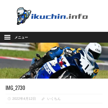
コ
ン
い
テ
ン
く
ツ
い
へ
ち
く
ス
メニュー
ち
キ
ん.in
ん
ッ
の
プ
ブ
ロ
グ
（モ
ト
ブ
IMG_2730
ロ
グ
で
2022年4月12日
いくちん
は