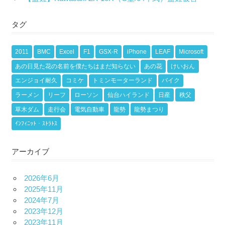
タグ
2011
BMC
Excel
F1
GSX-R
iPhone
LEAF
Microsoft
あの日見た花の名前を僕たちはまだ知らない
あの花
けいおん
エンジョイ耐久
コミケ
トミンモーターランド
バイク
ラーメン
リーフ
ローソン
仙台ハイランド
日産
秩父
草木ダム
走行会
電気自動車
龍勢
龍勢まつり
ｲﾝﾌｨﾆｯﾄ・ｽﾄﾗﾄｽ
アーカイブ
2026年6月
2025年11月
2024年7月
2023年12月
2023年11月