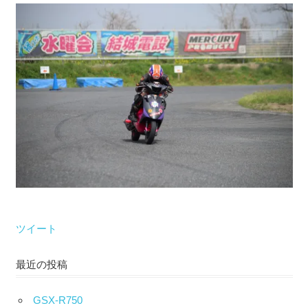
な
い）
ツイート
最近の投稿
GSX-R750