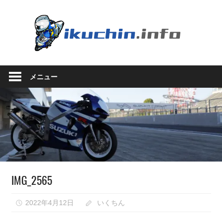
コ
ン
い
テ
ン
く
ツ
い
へ
ち
く
ス
メニュー
ち
キ
ん.in
ん
ッ
の
プ
ブ
ロ
グ
（モ
ト
ブ
IMG_2565
ロ
グ
で
2022年4月12日
いくちん
は