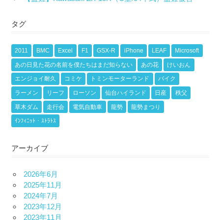
タグ
2011
BMC
Excel
F1
GSX-R
iPhone
LEAF
Microsoft
あの日見た花の名前を僕たちはまだ知らない
あの花
けいおん
エンジョイ耐久
コミケ
トミンモーターランド
バイク
ラーメン
リーフ
ローソン
仙台ハイランド
日産
秩父
草木ダム
走行会
電気自動車
龍勢
龍勢まつり
ｲﾝﾌｨﾆｯﾄ・ｽﾄﾗﾄｽ
アーカイブ
2026年6月
2025年11月
2024年7月
2023年12月
2023年11月