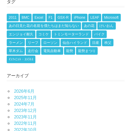
タグ
2011
BMC
Excel
F1
GSX-R
iPhone
LEAF
Microsoft
あの日見た花の名前を僕たちはまだ知らない
あの花
けいおん
エンジョイ耐久
コミケ
トミンモーターランド
バイク
ラーメン
リーフ
ローソン
仙台ハイランド
日産
秩父
草木ダム
走行会
電気自動車
龍勢
龍勢まつり
ｲﾝﾌｨﾆｯﾄ・ｽﾄﾗﾄｽ
アーカイブ
2026年6月
2025年11月
2024年7月
2023年12月
2023年11月
2022年11月
2022年10月