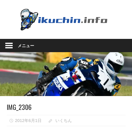
コ
ン
い
テ
ン
く
ツ
い
へ
ち
く
ス
メニュー
ち
キ
ん.in
ん
ッ
の
プ
ブ
ロ
グ
（モ
ト
ブ
IMG_2306
ロ
グ
で
2012年6月1日
いくちん
は