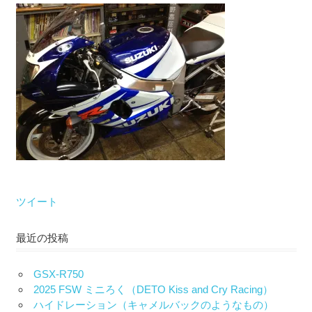
な
い）
ツイート
最近の投稿
GSX-R750
2025 FSW ミニろく（DETO Kiss and Cry Racing）
ハイドレーション（キャメルバックのようなもの）