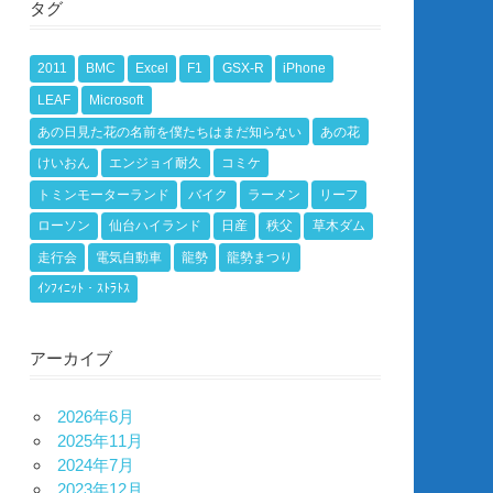
タグ
2011
BMC
Excel
F1
GSX-R
iPhone
LEAF
Microsoft
あの日見た花の名前を僕たちはまだ知らない
あの花
けいおん
エンジョイ耐久
コミケ
トミンモーターランド
バイク
ラーメン
リーフ
ローソン
仙台ハイランド
日産
秩父
草木ダム
走行会
電気自動車
龍勢
龍勢まつり
ｲﾝﾌｨﾆｯﾄ・ｽﾄﾗﾄｽ
アーカイブ
2026年6月
2025年11月
2024年7月
2023年12月