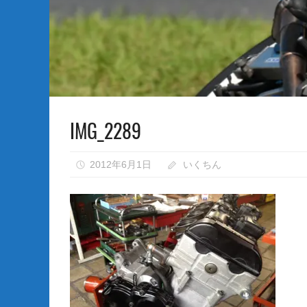
な
い）
IMG_2289
2012年6月1日
いくちん