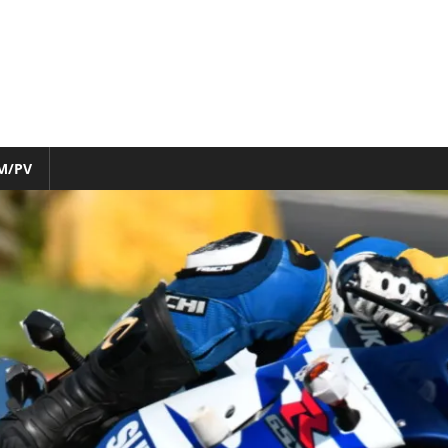
M/PV
nfo