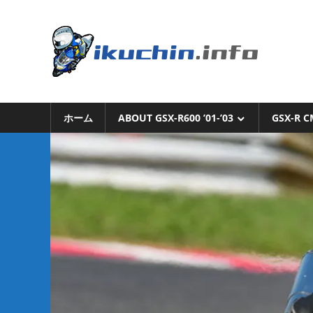
コ
ン
い
テ
ン
く
ツ
へ
い
ち
ス
く
キ
ホーム
ABOUT GSX-R600 ’01-’03
GSX-R C
ち
ん.i
ッ
ん
プ
の
ブ
ロ
グ
（モ
ト
ブ
ロ
グ
で
は