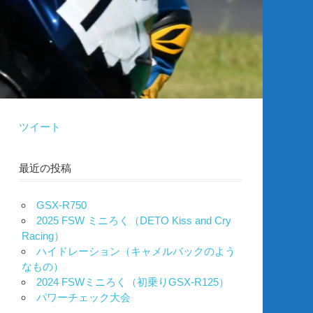
ツイート
最近の投稿
GSX-R750
2025 FSW ミニろく（DETO Kiss and Cry
Racing）
ハイドレーション（キャメルバックのよう
なもの）
2024 FSWミニろく（初乗りGSX-R125）
パワーチェック大会