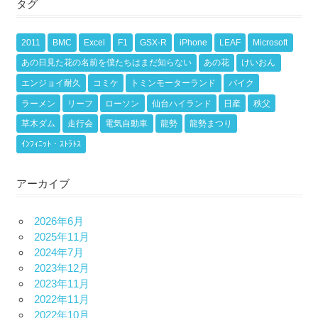
タグ
2011
BMC
Excel
F1
GSX-R
iPhone
LEAF
Microsoft
あの日見た花の名前を僕たちはまだ知らない
あの花
けいおん
エンジョイ耐久
コミケ
トミンモーターランド
バイク
ラーメン
リーフ
ローソン
仙台ハイランド
日産
秩父
草木ダム
走行会
電気自動車
龍勢
龍勢まつり
ｲﾝﾌｨﾆｯﾄ・ｽﾄﾗﾄｽ
アーカイブ
2026年6月
2025年11月
2024年7月
2023年12月
2023年11月
2022年11月
2022年10月