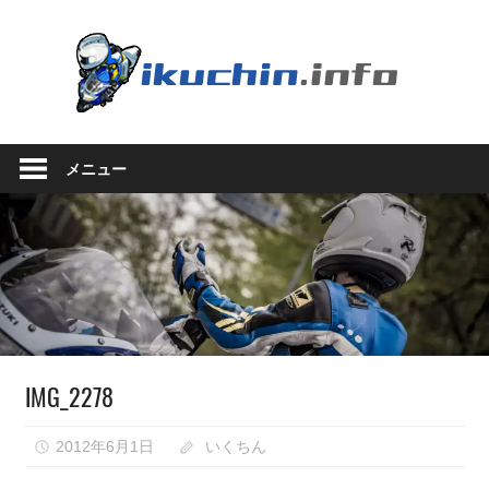
コ
ン
い
テ
ン
く
ツ
い
へ
ち
く
ス
メニュー
ち
キ
ん.in
ん
ッ
の
プ
ブ
ロ
グ
（モ
ト
ブ
IMG_2278
ロ
グ
で
2012年6月1日
いくちん
は