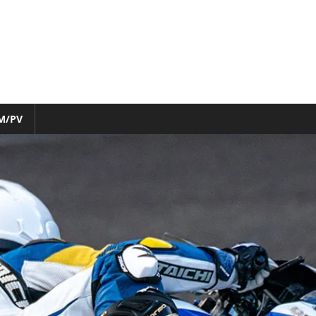
M/PV
nfo