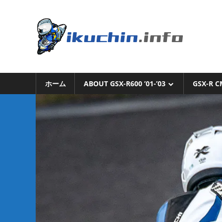
コ
ン
い
テ
ン
く
ツ
へ
い
ち
ス
く
キ
ホーム
ABOUT GSX-R600 ’01-’03
GSX-R C
ち
ん.i
ッ
ん
プ
の
ブ
ロ
グ
（モ
ト
ブ
ロ
グ
で
は