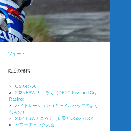
ツイート
最近の投稿
GSX-R750
2025 FSW ミニろく（DETO Kiss and Cry
Racing）
ハイドレーション（キャメルバックのよう
なもの）
2024 FSWミニろく（初乗りGSX-R125）
パワーチェック大会