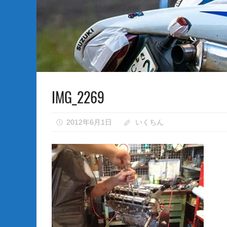
な
い）
IMG_2269
2012年6月1日
いくちん