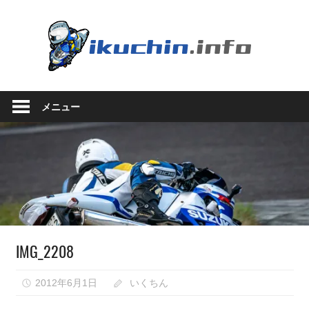
コ
ン
い
テ
ン
く
ツ
い
へ
ち
く
ス
メニュー
ち
キ
ん.in
ん
ッ
の
プ
ブ
ロ
グ
（モ
ト
ブ
IMG_2208
ロ
グ
で
2012年6月1日
いくちん
は