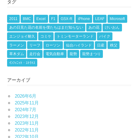
タグ
2011
BMC
Excel
F1
GSX-R
iPhone
LEAF
Microsoft
あの日見た花の名前を僕たちはまだ知らない
あの花
けいおん
エンジョイ耐久
コミケ
トミンモーターランド
バイク
ラーメン
リーフ
ローソン
仙台ハイランド
日産
秩父
草木ダム
走行会
電気自動車
龍勢
龍勢まつり
ｲﾝﾌｨﾆｯﾄ・ｽﾄﾗﾄｽ
アーカイブ
2026年6月
2025年11月
2024年7月
2023年12月
2023年11月
2022年11月
2022年10月