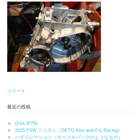
な
い）
ツイート
最近の投稿
GSX-R750
2025 FSW ミニろく（DETO Kiss and Cry Racing）
ハイドレーション（キャメルバックのようなもの）