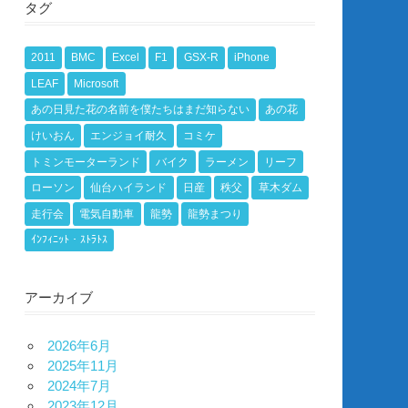
タグ
2011
BMC
Excel
F1
GSX-R
iPhone
LEAF
Microsoft
あの日見た花の名前を僕たちはまだ知らない
あの花
けいおん
エンジョイ耐久
コミケ
トミンモーターランド
バイク
ラーメン
リーフ
ローソン
仙台ハイランド
日産
秩父
草木ダム
走行会
電気自動車
龍勢
龍勢まつり
ｲﾝﾌｨﾆｯﾄ・ｽﾄﾗﾄｽ
アーカイブ
2026年6月
2025年11月
2024年7月
2023年12月