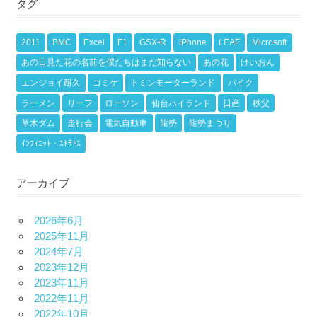
タグ
2011
BMC
Excel
F1
GSX-R
iPhone
LEAF
Microsoft
あの日見た花の名前を僕たちはまだ知らない
あの花
けいおん
エンジョイ耐久
コミケ
トミンモーターランド
バイク
ラーメン
リーフ
ローソン
仙台ハイランド
日産
秩父
草木ダム
走行会
電気自動車
龍勢
龍勢まつり
ｲﾝﾌｨﾆｯﾄ・ｽﾄﾗﾄｽ
アーカイブ
2026年6月
2025年11月
2024年7月
2023年12月
2023年11月
2022年11月
2022年10月