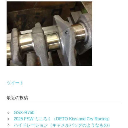
な
い）
ツイート
最近の投稿
GSX-R750
2025 FSW ミニろく（DETO Kiss and Cry Racing）
ハイドレーション（キャメルバックのようなもの）