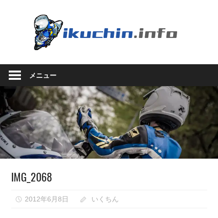
コ
ン
い
テ
ン
く
ツ
い
へ
ち
く
ス
メニュー
ち
キ
ん.in
ん
ッ
の
プ
ブ
ロ
グ
（モ
ト
ブ
IMG_2068
ロ
グ
で
2012年6月8日
いくちん
は