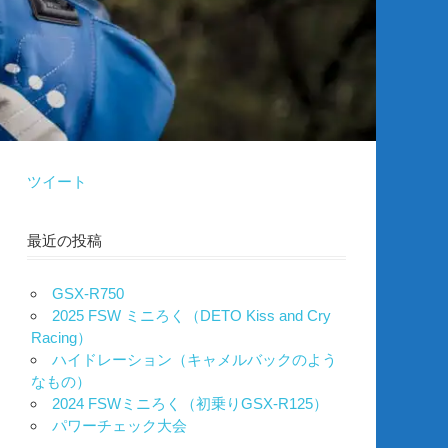
ツイート
最近の投稿
GSX-R750
2025 FSW ミニろく（DETO Kiss and Cry
Racing）
ハイドレーション（キャメルバックのよう
なもの）
2024 FSWミニろく（初乗りGSX-R125）
パワーチェック大会