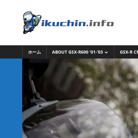
コ
ン
い
テ
ン
く
ツ
へ
い
ち
ス
く
キ
ホーム
ABOUT GSX-R600 ’01-’03
GSX-R C
ち
ん.i
ッ
ん
プ
の
ブ
ロ
グ
（モ
ト
ブ
ロ
グ
で
は