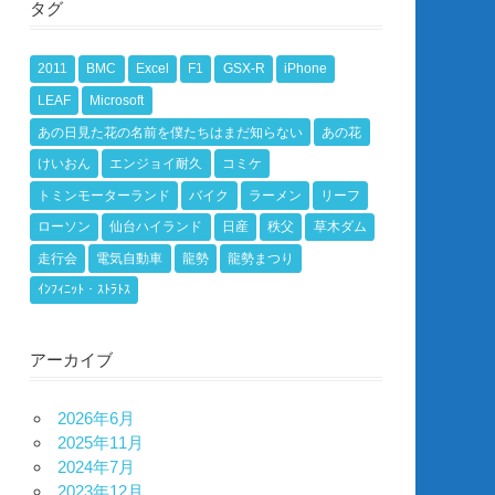
タグ
2011
BMC
Excel
F1
GSX-R
iPhone
LEAF
Microsoft
あの日見た花の名前を僕たちはまだ知らない
あの花
けいおん
エンジョイ耐久
コミケ
トミンモーターランド
バイク
ラーメン
リーフ
ローソン
仙台ハイランド
日産
秩父
草木ダム
走行会
電気自動車
龍勢
龍勢まつり
ｲﾝﾌｨﾆｯﾄ・ｽﾄﾗﾄｽ
アーカイブ
2026年6月
2025年11月
2024年7月
2023年12月