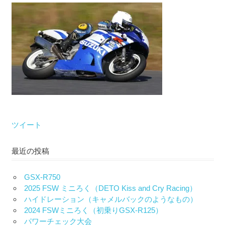
な
い）
ツイート
最近の投稿
GSX-R750
2025 FSW ミニろく（DETO Kiss and Cry Racing）
ハイドレーション（キャメルバックのようなもの）
2024 FSWミニろく（初乗りGSX-R125）
パワーチェック大会