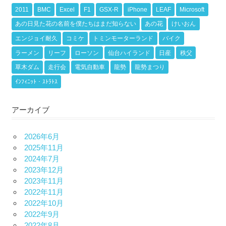
2011
BMC
Excel
F1
GSX-R
iPhone
LEAF
Microsoft
あの日見た花の名前を僕たちはまだ知らない
あの花
けいおん
エンジョイ耐久
コミケ
トミンモーターランド
バイク
ラーメン
リーフ
ローソン
仙台ハイランド
日産
秩父
草木ダム
走行会
電気自動車
龍勢
龍勢まつり
ｲﾝﾌｨﾆｯﾄ・ｽﾄﾗﾄｽ
アーカイブ
2026年6月
2025年11月
2024年7月
2023年12月
2023年11月
2022年11月
2022年10月
2022年9月
2022年8月