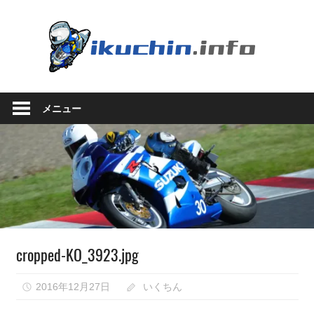
コ
ン
い
テ
ン
く
ツ
い
へ
ち
く
ス
メニュー
ち
キ
ん.in
ん
ッ
の
プ
ブ
ロ
グ
（モ
ト
ブ
cropped-KO_3923.jpg
ロ
グ
で
2016年12月27日
いくちん
は