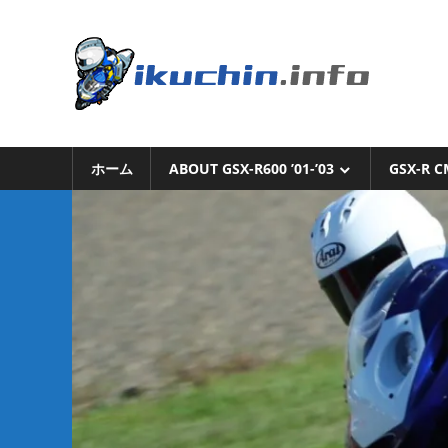
コ
ン
い
テ
ン
く
ツ
へ
い
ち
ス
く
キ
ホーム
ABOUT GSX-R600 ’01-’03
GSX-R C
ち
ん.i
ッ
ん
プ
の
ブ
ロ
グ
（モ
ト
ブ
ロ
グ
で
は