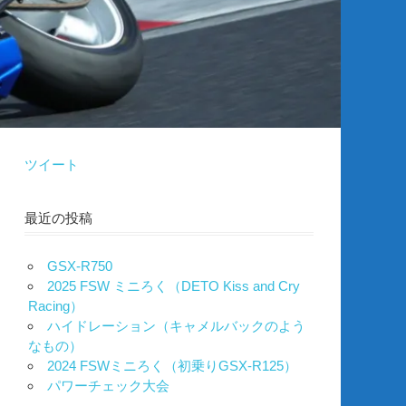
ツイート
最近の投稿
GSX-R750
2025 FSW ミニろく（DETO Kiss and Cry
Racing）
ハイドレーション（キャメルバックのよう
なもの）
2024 FSWミニろく（初乗りGSX-R125）
パワーチェック大会