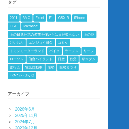
タグ
2011
BMC
Excel
F1
GSX-R
iPhone
LEAF
Microsoft
あの日見た花の名前を僕たちはまだ知らない
あの花
けいおん
エンジョイ耐久
コミケ
トミンモーターランド
バイク
ラーメン
リーフ
ローソン
仙台ハイランド
日産
秩父
草木ダム
走行会
電気自動車
龍勢
龍勢まつり
ｲﾝﾌｨﾆｯﾄ・ｽﾄﾗﾄｽ
アーカイブ
2026年6月
2025年11月
2024年7月
2023年12月