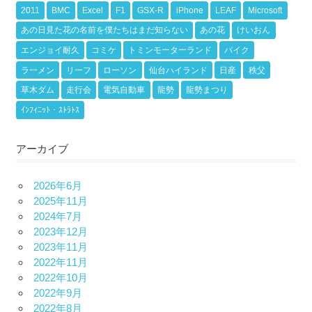
2011
BMC
Excel
F1
GSX-R
iPhone
LEAF
Microsoft
あの日見た花の名前を僕たちはまだ知らない
あの花
けいおん
エンジョイ耐久
コミケ
トミンモーターランド
バイク
ラーメン
リーフ
ローソン
仙台ハイランド
日産
秩父
草木ダム
走行会
電気自動車
龍勢
龍勢まつり
ｲﾝﾌｨﾆｯﾄ・ｽﾄﾗﾄｽ
アーカイブ
2026年6月
2025年11月
2024年7月
2023年12月
2023年11月
2022年11月
2022年10月
2022年9月
2022年8月