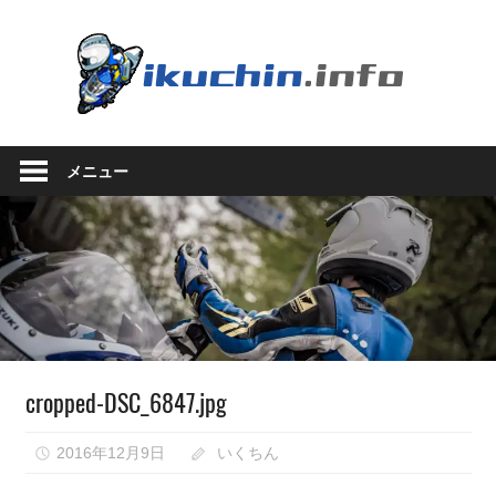
コ
ン
い
テ
ン
く
ツ
い
へ
ち
く
ス
メニュー
ち
キ
ん.in
ん
ッ
の
プ
ブ
ロ
グ
（モ
ト
ブ
cropped-DSC_6847.jpg
ロ
グ
で
2016年12月9日
いくちん
は