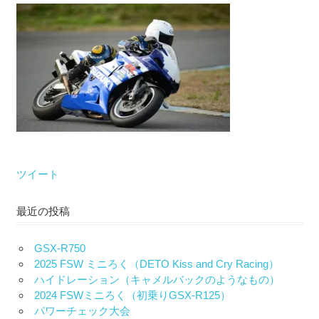
な
い）
ツイート
最近の投稿
GSX-R750
2025 FSW ミニろく（DETO Kiss and Cry Racing）
ハイドレーション（キャメルバックのようなもの）
2024 FSWミニろく（初乗りGSX-R125）
パワーチェック大会