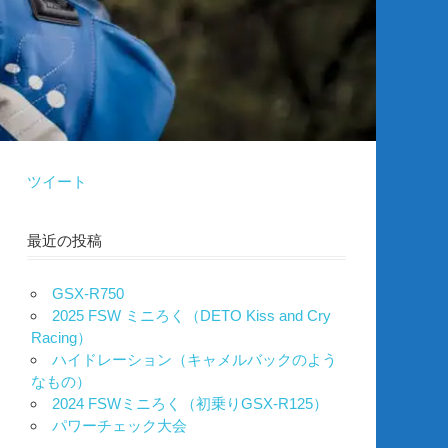
ツイート
最近の投稿
GSX-R750
2025 FSW ミニろく（DETO Kiss and Cry
Racing）
ハイドレーション（キャメルバックのよう
なもの）
2024 FSWミニろく（初乗りGSX-R125）
パワーチェック大会