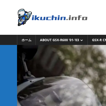
コ
ン
い
テ
ン
く
ツ
へ
い
ち
ス
く
キ
ホーム
ABOUT GSX-R600 ’01-’03
GSX-R C
ち
ん.i
ッ
ん
プ
の
ブ
ロ
グ
（モ
ト
ブ
ロ
グ
で
は