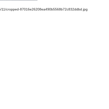
/2025/11/cropped-87016e26208ea490b5568b72c832ddbd.jpg