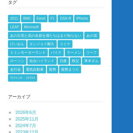
タグ
2011
BMC
Excel
F1
GSX-R
iPhone
LEAF
Microsoft
あの日見た花の名前を僕たちはまだ知らない
あの花
けいおん
エンジョイ耐久
コミケ
トミンモーターランド
バイク
ラーメン
リーフ
ローソン
仙台ハイランド
日産
秩父
草木ダム
走行会
電気自動車
龍勢
龍勢まつり
ｲﾝﾌｨﾆｯﾄ・ｽﾄﾗﾄｽ
アーカイブ
2026年6月
2025年11月
2024年7月
2023年12月