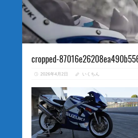
な
い）
cropped-87016e26208ea490b556
2026年4月2日
いくちん