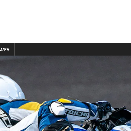
M/PV
nfo