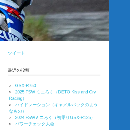
ツイート
最近の投稿
GSX-R750
2025 FSW ミニろく（DETO Kiss and Cry
Racing）
ハイドレーション（キャメルバックのよう
なもの）
2024 FSWミニろく（初乗りGSX-R125）
パワーチェック大会