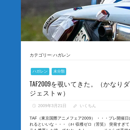
な
い）
カテゴリー:
ハガレン
ハガレン
未分類
TAF2009を覗いてきた。（かなり
ジェストｗ）
2009年3月21日
いくちん
1
TAF（東京国際アニメフェア2009） ・・・プレ開催日
れるといいな・・・（ｫｨ 収穫ゼロ（苦笑） 突発すぎ