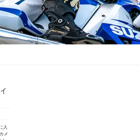
ダイ
に入
てカメ