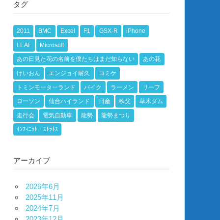
タグ
2011
BMC
Excel
F1
GSX-R
iPhone
LEAF
Microsoft
あの日見た花の名前を僕たちはまだ知らない
あの花
けいおん
エンジョイ耐久
コミケ
トミンモーターランド
バイク
ラーメン
リーフ
ローソン
仙台ハイランド
日産
秩父
草木ダム
走行会
電気自動車
龍勢
龍勢まつり
ｲﾝﾌｨﾆｯﾄ・ｽﾄﾗﾄｽ
アーカイブ
2026年6月
2025年11月
2024年7月
2023年12月