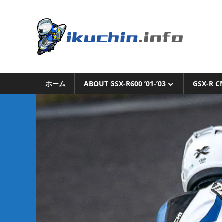
コ
ン
い
テ
ン
く
ツ
へ
い
ち
ス
く
キ
ホーム
ABOUT GSX-R600 ’01-’03
GSX-R C
ち
ん.i
ッ
ん
プ
の
ブ
ロ
グ
（モ
ト
ブ
ロ
グ
で
は