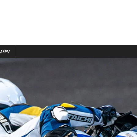
M/PV
nfo