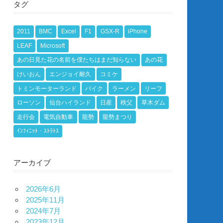
タグ
2011
BMC
Excel
F1
GSX-R
iPhone
LEAF
Microsoft
あの日見た花の名前を僕たちはまだ知らない
あの花
けいおん
エンジョイ耐久
コミケ
トミンモーターランド
バイク
ラーメン
リーフ
ローソン
仙台ハイランド
日産
秩父
草木ダム
走行会
電気自動車
龍勢
龍勢まつり
ｲﾝﾌｨﾆｯﾄ・ｽﾄﾗﾄｽ
アーカイブ
2026年6月
2025年11月
2024年7月
2023年12月