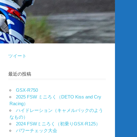
ツイート
最近の投稿
GSX-R750
2025 FSW ミニろく（DETO Kiss and Cry
Racing）
ハイドレーション（キャメルバックのよう
なもの）
2024 FSWミニろく（初乗りGSX-R125）
パワーチェック大会