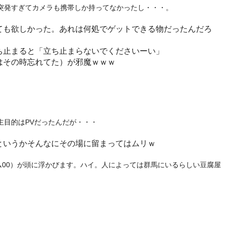
突発すぎてカメラも携帯しか持ってなかったし・・・。
ても欲しかった。あれは何処でゲットできる物だったんだろ
ち止まると「立ち止まらないでくださいーい」
はその時忘れてた）が邪魔ｗｗｗ
主目的はPVだったんだが・・・
というかそんなにその場に留まってはムリｗ
00）が頭に浮かびます。ハイ。人によっては群馬にいるらしい豆腐屋