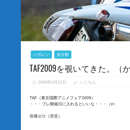
な
い）
ハガレン
未分類
TAF2009を覗いてきた。
2009年3月21日
いくちん
1
TAF（東京国際アニメフェア2009）
・・・プレ開催日に入れるといいな・・・（ｫｨ
収穫ゼロ（苦笑）