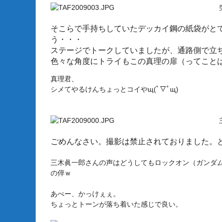
そこらで手持ちしていたデッカイ鋼の紙袋がと
う・・・
ステージでトークしていましたが、通路側で立
色々な角度にトライもこの真理の扉（ってこと
真理君、
シメてやるけんちょっとコイやщ(ﾟ▽ﾟщ)
ごめんなさい。撮影は禁止されておりました。
三木眞一郎さんの声はどうしてもロックオン（ガンダム
の倅ｗ
あべー、かっけぇぇ。
ちょっとトーンが落ち着いた感じで良い。