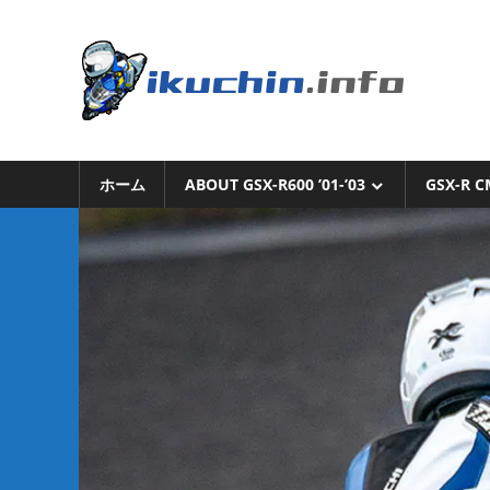
コ
ン
い
テ
ン
く
ツ
へ
い
ち
ス
く
キ
ホーム
ABOUT GSX-R600 ’01-’03
GSX-R C
ち
ん.i
ッ
ん
プ
の
ブ
ロ
グ
（モ
ト
ブ
ロ
グ
で
は