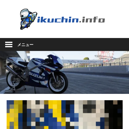
コ
ン
い
テ
ン
く
ツ
い
へ
ち
く
ス
メニュー
ち
キ
ん.in
ん
ッ
の
プ
ブ
ロ
グ
（モ
ト
ブ
ロ
グ
で
は