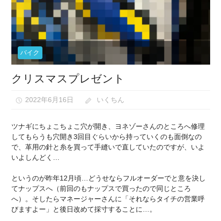
な
い）
バイク
クリスマスプレゼント
2022年6月16日
いくちん
ツナギにちょこちょこ穴が開き、ヨネゾーさんのところへ修理
してもらうも穴開き3回目ぐらいから持っていくのも面倒なの
で、革用の針と糸を買って手縫いで直していたのですが、いよ
いよしんどく…
というのが昨年12月頃…どうせならフルオーダーでと意を決し
てナップスへ（前回のもナップスで買ったので同じところ
へ）。そしたらマネージャーさんに「それならタイチの営業呼
びますよー」と後日改めて採寸することに…。