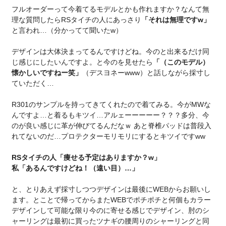
フルオーダーって今着てるモデルとかも作れますか？なんて無
理な質問したらRSタイチの人にあっさり
「それは無理ですw」
と言われ…（分かってて聞いたw）
デザインは大体決まってるんですけどね。今のと出来るだけ同
じ感じにしたいんですよ。と今のを見せたら
「（このモデル）
懐かしいですねー笑」
（デスヨネーwww）と話しながら採寸し
ていただく…
R301のサンプルを持ってきてくれたので着てみる。今がMWな
んですよ…と着るもキツイ…アルェーーーーー？？？多分、今
のが良い感じに革が伸びてるんだなｗ あと脊椎パッドは普段入
れてないのだ…プロテクターモリモリにするとキツイですww
RSタイチの人「痩せる予定はありますか？w」
私「あるんですけどね！（遠い目）…」
と、とりあえず採寸しつつデザインは最後にWEBからお願いし
ます。とことで帰ってからまたWEBでポチポチと何個もカラー
デザインして可能な限り今のに寄せる感じでデザイン、肘のシ
ャーリングは最初に買ったツナギの腰周りのシャーリングと同