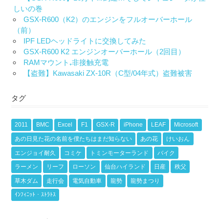
しいの巻
GSX-R600（K2）のエンジンをフルオーバーホール
（前）
IPF LEDヘッドライトに交換してみた
GSX-R600 K2 エンジンオーバーホール（2回目）
RAMマウント₊非接触充電
【盗難】Kawasaki ZX-10R（C型/04年式）盗難被害
タグ
2011
BMC
Excel
F1
GSX-R
iPhone
LEAF
Microsoft
あの日見た花の名前を僕たちはまだ知らない
あの花
けいおん
エンジョイ耐久
コミケ
トミンモーターランド
バイク
ラーメン
リーフ
ローソン
仙台ハイランド
日産
秩父
草木ダム
走行会
電気自動車
龍勢
龍勢まつり
ｲﾝﾌｨﾆｯﾄ・ｽﾄﾗﾄｽ