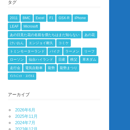
タグ
2011
BMC
Excel
F1
GSX-R
iPhone
LEAF
Microsoft
あの日見た花の名前を僕たちはまだ知らない
あの花
けいおん
エンジョイ耐久
コミケ
トミンモーターランド
バイク
ラーメン
リーフ
ローソン
仙台ハイランド
日産
秩父
草木ダム
走行会
電気自動車
龍勢
龍勢まつり
ｲﾝﾌｨﾆｯﾄ・ｽﾄﾗﾄｽ
アーカイブ
2026年6月
2025年11月
2024年7月
2023年12月