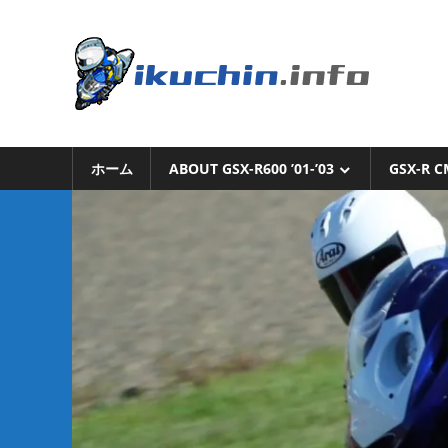
コ
ン
い
テ
ン
く
ツ
へ
い
ち
ス
く
キ
ホーム
ABOUT GSX-R600 ’01-’03
GSX-R C
ち
ん.i
ッ
ん
プ
の
ブ
ロ
グ
（モ
ト
ブ
ロ
グ
で
は