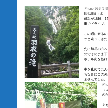
iPhone 3GS (3.85
8月18日（水）
母親が18日、
車でドライブ。
この辺に来るの
ッと走ってきた
先に旭岳の方へ
のでそのまま下
ホテル街を抜け
車を止めてほん
ちなみにこの先
ませんでした。
iPho
ち
の
ま