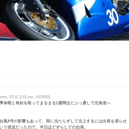
mm, f/2.8, 1/15 sec, ISO500)
季休暇と有給を取ってまるまる1週間ほどぶっ通しで北海道へ
台風4号の影響もあって、雨に当たらずして北上するには出発を遅らせ
いう状況だったので、半日ほどずらしての出発。