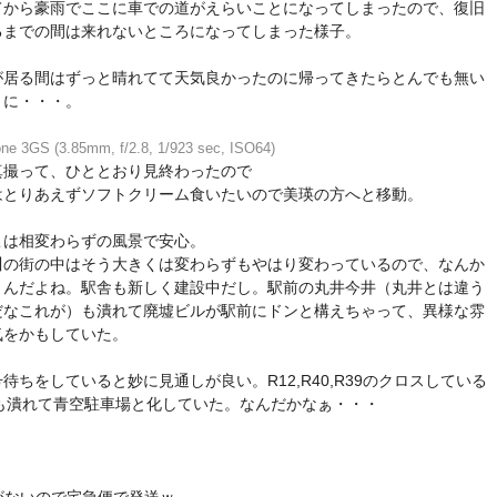
てから豪雨でここに車での道がえらいことになってしまったので、復旧
るまでの間は来れないところになってしまった様子。
が居る間はずっと晴れてて天気良かったのに帰ってきたらとんでも無い
とに・・・。
ne 3GS (3.85mm, f/2.8, 1/923 sec, ISO64)
真撮って、ひととおり見終わったので
はとりあえずソフトクリーム食いたいので美瑛の方へと移動。
こは相変わらずの風景で安心。
川の街の中はそう大きくは変わらずもやはり変わっているので、なんか
うんだよね。駅舎も新しく建設中だし。駅前の丸井今井（丸井とは違う
だなこれが）も潰れて廃墟ビルが駅前にドンと構えちゃって、異様な雰
気をかもしていた。
待ちをしていると妙に見通しが良い。R12,R40,R39のクロスしている
も潰れて青空駐車場と化していた。なんだかなぁ・・・