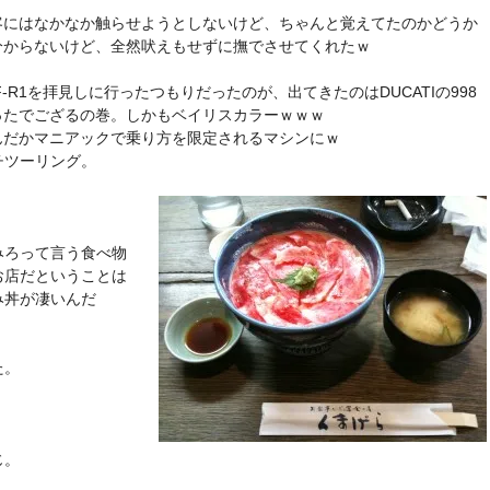
客にはなかなか触らせようとしないけど、ちゃんと覚えてたのかどうか
分からないけど、全然吠えもせずに撫でさせてくれたｗ
F-R1を拝見しに行ったつもりだったのが、出てきたのはDUCATIの998
ったでござるの巻。しかもベイリスカラーｗｗｗ
んだかマニアックで乗り方を限定されるマシンにｗ
チツーリング。
みろって言う食べ物
お店だということは
み丼が凄いんだ
た。
じ。