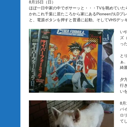
8月15日（日）
ほぼ一日中家の中でボサーッと・・・TVを眺めていた
かれこれ千葉に居たころから家にあるPioneerのLD
と、電源ボタンを押すと普通に起動。そしてVHSデッ
い
ズ
っ
と
ぁ
綺
夕
行
い
8月
バ
ロ
て