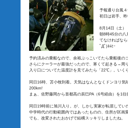
予報通り台風４
初日は岩手、昨
8月14日（土）
朝8時45分の
てなければなら
ﾟДﾟ)ﾈﾑﾋｰ
予約済みの乗船なので、余裕ぶっこいてたら乗船後の
さらにクーラーが最強だったので、寒くて起きる→周
入り口についてた温度計を見てみたら「22℃」。いく
同日16時、苫小牧到着。天気はなんとなくドンヨリ気
200km!
まぁ、佐野藤岡から首都高の辰巳PA（6号経由）を1
同日19時前に旭川入り。が、しかし実家が転居してい
中学時代の行動範囲内ではあったものの、住所が区画
でも、改変されたおかげで結構スッキリしましたね。