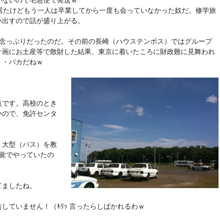
がないので宅急便で発送ｗ
居たけどもう一人は卒業してから一度も会っていなかった奴だ。修学旅
い出すので話が盛り上がる。
残念っぷりだったのだ。その前の長崎（ハウステンボス）ではグループ
計画にお土産等で散財した結果、東京に着いたころに財政難に見舞われ
・・バカだねｗ
点です。高校のとき
いので、免許センタ
く大型（バス）を教
覚でやっていたの
てましたね。
していません！（ｷﾘｯ 言ったらしばかれるわｗ