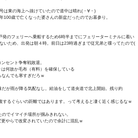
号は東の海上へ抜けていたので道中は晴れ(・∀・)
年100歳で亡くなった婆さんの新盆だったのでお墓参り。
八戸発のフェリーへ乗船するため6時半までにフェリーターミナルに着い
ないため、出発は朝４時。前日は23時過ぎまで従兄弟と喋ってたので(
コンセント争奪戦敗退。
りは何故か毛布（有料）を確保している
らなんでも寒すぎだろｗ
味だが雨が降る気配なし。給油をして道央道で北上開始。残り約
往復するぐらいの距離ではあります。って考えると凄く近く感じるなｗ
たのでイマイチ場所が掴みきれない。
変更やらで改変されていたので余計に混乱ｗ