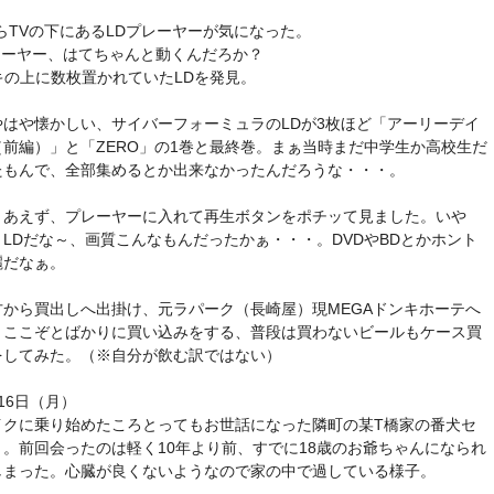
らTVの下にあるLDプレーヤーが気になった。
プレーヤー、はてちゃんと動くんだろか？
キの上に数枚置かれていたLDを発見。
やはや懐かしい、サイバーフォーミュラのLDが3枚ほど「アーリーデイ
（前編）」と「ZERO」の1巻と最終巻。まぁ当時まだ中学生か高校生だ
たもんで、全部集めるとか出来なかったんだろうな・・・。
りあえず、プレーヤーに入れて再生ボタンをポチッて見ました。いや
、LDだな～、画質こんなもんだったかぁ・・・。DVDやBDとかホント
麗だなぁ。
方から買出しへ出掛け、元ラパーク（長崎屋）現MEGAドンキホーテへ
きここぞとばかりに買い込みをする、普段は買わないビールもケース買
をしてみた。（※自分が飲む訳ではない）
16日（月）
イクに乗り始めたころとってもお世話になった隣町の某T橋家の番犬セ
リ。前回会ったのは軽く10年より前、すでに18歳のお爺ちゃんになられ
しまった。心臓が良くないようなので家の中で過している様子。