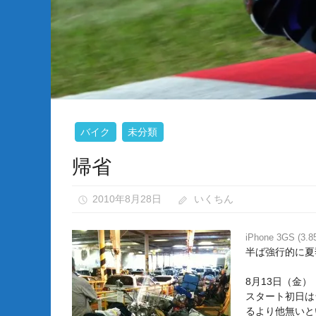
な
い）
バイク
未分類
帰省
2010年8月28日
いくちん
iPhone 3GS (3.85
半ば強行的に夏
8月13日（金）
スタート初日は
るより他無いと