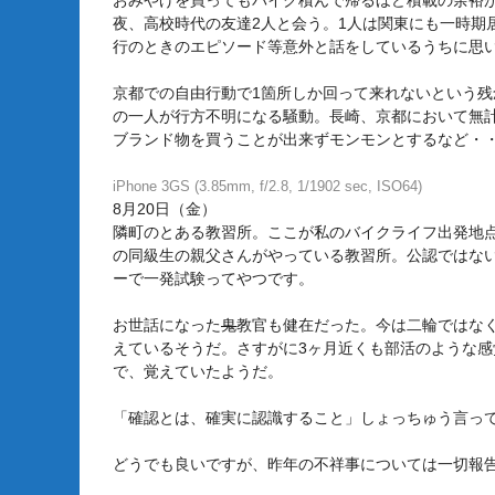
おみやげを買ってもバイク積んで帰るほど積載の余裕
夜、高校時代の友達2人と会う。1人は関東にも一時期
行のときのエピソード等意外と話をしているうちに思
京都での自由行動で1箇所しか回って来れないという
の一人が行方不明になる騒動。長崎、京都において無
ブランド物を買うことが出来ずモンモンとするなど・
iPhone 3GS (3.85mm, f/2.8, 1/1902 sec, ISO64)
8月20日（金）
隣町のとある教習所。ここが私のバイクライフ出発地
の同級生の親父さんがやっている教習所。公認ではな
ーで一発試験ってやつです。
お世話になった
鬼
教官も健在だった。今は二輪ではな
えているそうだ。さすがに3ヶ月近くも部活のような感
で、覚えていたようだ。
「確認とは、確実に認識すること」しょっちゅう言っ
どうでも良いですが、昨年の不祥事については一切報告