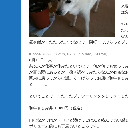
来
は
YZ
だ
な
昼御飯がまだだったようなので、隣町までぶらっとプ
iPhone 3GS (3.85mm, f/2.8, 1/15 sec, ISO250)
8月17日（火）
某友人が仕事が休みだというので、何が何でも食って
が富良野にあるとか、後々調べてみたらなんか有名な
関東に戻ってからの話。くまげらってお店の和牛さし
と・・・。
ということで、またまたプチツーリングをしてきまし
和牛さしみ丼 1,980円（税込）
口のなかで肉がトロッと溶けてごはんと絡んで良い感
ボリューム的にも丁度良いところです。