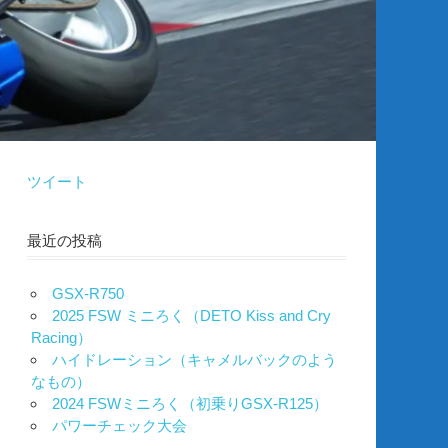
ツイート
最近の投稿
GSX-R750
2025 FSW ミニろく（DETO Kiss and Cry
Racing）
ハイドレーション（キャメルバックのよう
なもの）
2024 FSWミニろく（初乗りGSX-R125）
パワーチェック大会