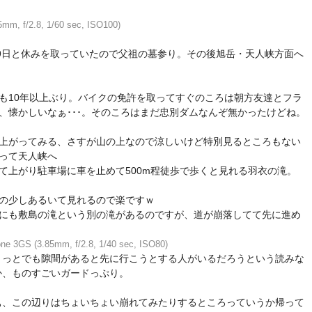
mm, f/2.8, 1/60 sec, ISO100)
19日と休みを取っていたので父祖の墓参り。その後旭岳・天人峡方面へ
も10年以上ぶり。バイクの免許を取ってすぐのころは朝方友達とフラ
、懐かしいなぁ･･･。そのころはまだ忠別ダムなんぞ無かったけどね。
上がってみる、さすが山の上なので涼しいけど特別見るところもない
って天人峡へ
て上がり駐車場に車を止めて500m程徒歩で歩くと見れる羽衣の滝。
の少しあるいて見れるので楽ですｗ
にも敷島の滝という別の滝があるのですが、道が崩落してて先に進め
ne 3GS (3.85mm, f/2.8, 1/40 sec, ISO80)
ょっとでも隙間があると先に行こうとする人がいるだろうという読みな
か、ものすごいガードっぷり。
ぁ、この辺りはちょいちょい崩れてみたりするところっていうか帰って