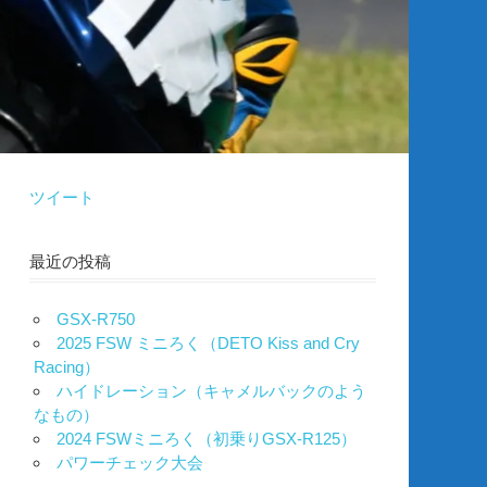
ツイート
最近の投稿
GSX-R750
2025 FSW ミニろく（DETO Kiss and Cry
Racing）
ハイドレーション（キャメルバックのよう
なもの）
2024 FSWミニろく（初乗りGSX-R125）
パワーチェック大会