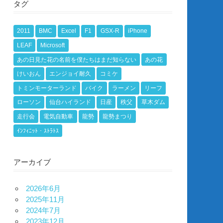
タグ
2011
BMC
Excel
F1
GSX-R
iPhone
LEAF
Microsoft
あの日見た花の名前を僕たちはまだ知らない
あの花
けいおん
エンジョイ耐久
コミケ
トミンモーターランド
バイク
ラーメン
リーフ
ローソン
仙台ハイランド
日産
秩父
草木ダム
走行会
電気自動車
龍勢
龍勢まつり
ｲﾝﾌｨﾆｯﾄ・ｽﾄﾗﾄｽ
アーカイブ
2026年6月
2025年11月
2024年7月
2023年12月