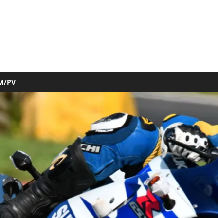
M/PV
nfo