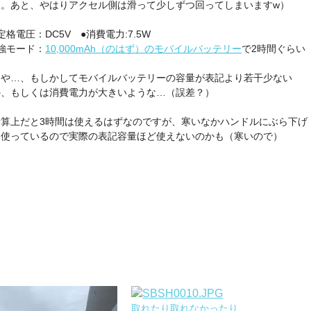
ん。あと、やはりアクセル側は滑って少しずつ回ってしまいますw）
定格電圧：DC5V ●消費電力:7.5W
強モード：
10,000mAh（のはず）のモバイルバッテリー
で2時間ぐらい
おや…、もしかしてモバイルバッテリーの容量が表記より若干少ない
か、もしくは消費電力が大きいような…（誤差？）
計算上だと3時間は使えるはずなのですが、寒いなかハンドルにぶら下げ
て使っているので実際の表記容量ほど使えないのかも（寒いので）
取れたり取れなかったり