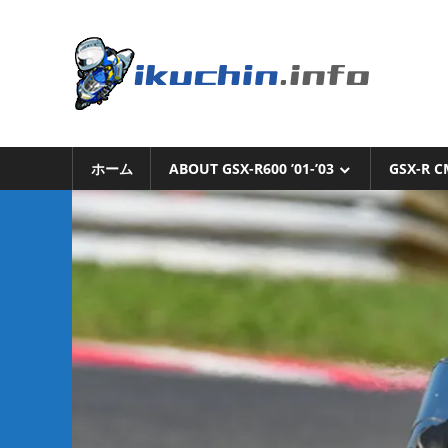
コ
ン
い
テ
ン
く
ツ
へ
い
ち
ス
く
キ
ホーム
ABOUT GSX-R600 ’01-’03
GSX-R C
ち
ん.i
ッ
ん
プ
の
ブ
ロ
グ
（モ
ト
ブ
ロ
グ
で
は