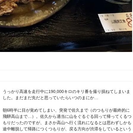
うっかり高速を走行中に190,000キロのキリ番を撮り損ねてしまいま
した。まだまだ先だと思っていたらいつのまにか…
朝6時半に目が覚めてしまい、突発で佐久まで（のつもりが最終的に
飛騨高山まで…）。佐久から適当に山をぐるぐる回って帰ってくるつ
もりだったのですが、まさか高山へ行く流れになるとは思わずしかも
途中離脱して帰路につくつもりが、戻る方向が渋滞をしているという