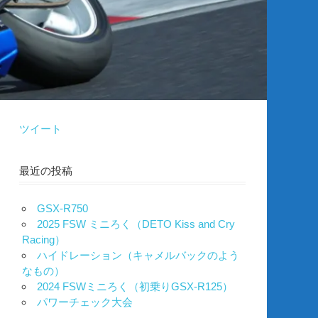
ツイート
最近の投稿
GSX-R750
2025 FSW ミニろく（DETO Kiss and Cry
Racing）
ハイドレーション（キャメルバックのよう
なもの）
2024 FSWミニろく（初乗りGSX-R125）
パワーチェック大会