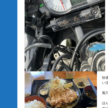
快
い
風
ほ