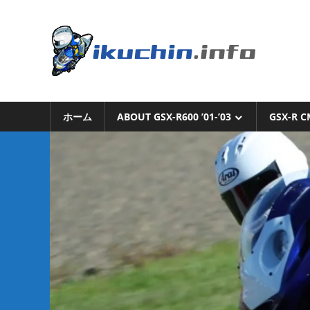
コ
ン
い
テ
ン
く
ツ
へ
い
ち
ス
く
キ
ホーム
ABOUT GSX-R600 ’01-’03
GSX-R C
ち
ん.i
ッ
ん
プ
の
ブ
ロ
グ
（モ
ト
ブ
ロ
グ
で
は