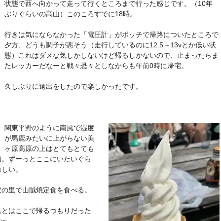
状態で西へ向かって走って行くところまで行った感じです。（10年
ぶりぐらいの高山）このころすでに18時。
行きは気にならなかった「電圧計」がボッチで帰路についたところで
夕方、どうも調子が悪そう（走行しているのに12.5～13vとか低い状
態）これはダメな気しかしないけど帰るしかないので、止まったらま
たレッカーだなーと戦々恐々としなからも午前0時に帰宅。
久しぶりに遠出をしたので楽しかったです。
関東平野のように南風で湿度
が馬鹿みたいに上がらない美
ヶ原高原の上はとてもとても
適。ずーっとここにいたいぐら
涼しい。
穴の里で山賊焼定食を食べる。
んとはここで帰るつもりだった