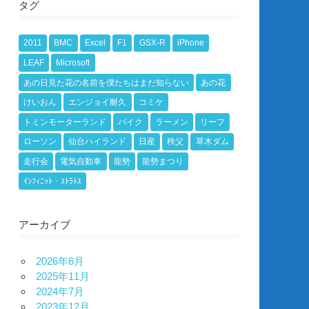
タグ
2011
BMC
Excel
F1
GSX-R
iPhone
LEAF
Microsoft
あの日見た花の名前を僕たちはまだ知らない
あの花
けいおん
エンジョイ耐久
コミケ
トミンモーターランド
バイク
ラーメン
リーフ
ローソン
仙台ハイランド
日産
秩父
草木ダム
走行会
電気自動車
龍勢
龍勢まつり
ｲﾝﾌｨﾆｯﾄ・ｽﾄﾗﾄｽ
アーカイブ
2026年6月
2025年11月
2024年7月
2023年12月