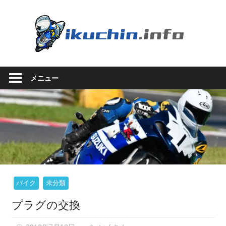
コ
ン
い
テ
ン
く
ツ
い
へ
ち
く
ス
メニュー
ち
キ
ん.in
ん
ッ
の
プ
ブ
ロ
グ
（モ
ト
ブ
ロ
バイク
未分類
グ
プラグの交換
で
は