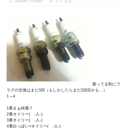
な
2010年7月18日
いくちん
い）
乗ってる割にプ
ラグの交換はまだ3回（もしかしたらまだ2回目かも…）
1→4
1番まぁ綺麗？
2番オイリー( -人-)
3番オイリー( -人-)
4番白っぽい+オイリー( -人-)