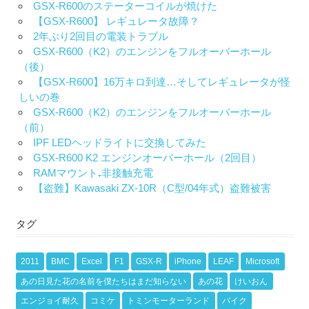
GSX-R600のステーターコイルが焼けた
【GSX-R600】 レギュレータ故障？
2年ぶり2回目の電装トラブル
GSX-R600（K2）のエンジンをフルオーバーホール
（後）
【GSX-R600】16万キロ到達…そしてレギュレータが怪
しいの巻
GSX-R600（K2）のエンジンをフルオーバーホール
（前）
IPF LEDヘッドライトに交換してみた
GSX-R600 K2 エンジンオーバーホール（2回目）
RAMマウント₊非接触充電
【盗難】Kawasaki ZX-10R（C型/04年式）盗難被害
タグ
2011
BMC
Excel
F1
GSX-R
iPhone
LEAF
Microsoft
あの日見た花の名前を僕たちはまだ知らない
あの花
けいおん
エンジョイ耐久
コミケ
トミンモーターランド
バイク