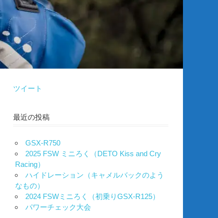
ツイート
最近の投稿
GSX-R750
2025 FSW ミニろく（DETO Kiss and Cry
Racing）
ハイドレーション（キャメルバックのよう
なもの）
2024 FSWミニろく（初乗りGSX-R125）
パワーチェック大会