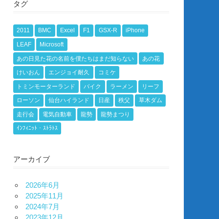
タグ
2011
BMC
Excel
F1
GSX-R
iPhone
LEAF
Microsoft
あの日見た花の名前を僕たちはまだ知らない
あの花
けいおん
エンジョイ耐久
コミケ
トミンモーターランド
バイク
ラーメン
リーフ
ローソン
仙台ハイランド
日産
秩父
草木ダム
走行会
電気自動車
龍勢
龍勢まつり
ｲﾝﾌｨﾆｯﾄ・ｽﾄﾗﾄｽ
アーカイブ
2026年6月
2025年11月
2024年7月
2023年12月