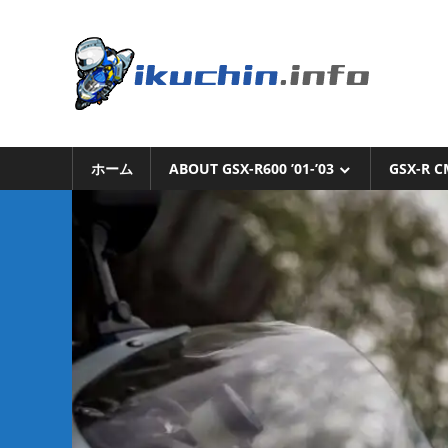
コ
ン
い
テ
ン
く
ツ
へ
い
ち
ス
く
キ
ホーム
ABOUT GSX-R600 ’01-’03
GSX-R C
ち
ん.i
ッ
ん
プ
の
ブ
ロ
グ
（モ
ト
ブ
ロ
グ
で
は