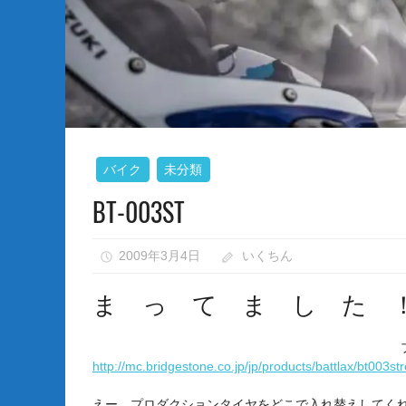
な
い）
バイク
未分類
BT-003ST
2009年3月4日
いくちん
ま っ て ま し た 
http://mc.bridgestone.co.jp/jp/products/battlax/bt003str
えー、プロダクションタイヤをどこで入れ替えしてく