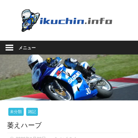
コ
ン
い
テ
ン
く
ツ
い
へ
ち
く
ス
メニュー
ち
キ
ん.in
ん
ッ
の
プ
ブ
ロ
グ
（モ
ト
ブ
ロ
未分類
雑記
グ
萎えハーブ
で
は