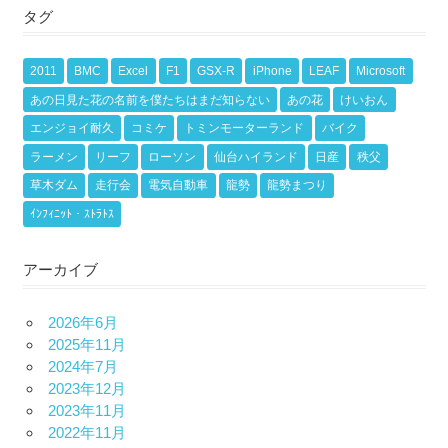
タグ
2011
BMC
Excel
F1
GSX-R
iPhone
LEAF
Microsoft
あの日見た花の名前を僕たちはまだ知らない
あの花
けいおん
エンジョイ耐久
コミケ
トミンモーターランド
バイク
ラーメン
リーフ
ローソン
仙台ハイランド
日産
秩父
草木ダム
走行会
電気自動車
龍勢
龍勢まつり
ｲﾝﾌｨﾆｯﾄ・ｽﾄﾗﾄｽ
アーカイブ
2026年6月
2025年11月
2024年7月
2023年12月
2023年11月
2022年11月