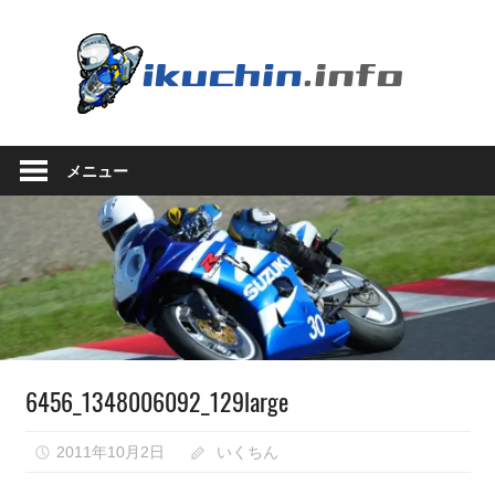
コ
ン
い
テ
ン
く
ツ
い
へ
ち
く
ス
メニュー
ち
キ
ん.in
ん
ッ
の
プ
ブ
ロ
グ
（モ
ト
ブ
6456_1348006092_129large
ロ
グ
で
2011年10月2日
いくちん
は