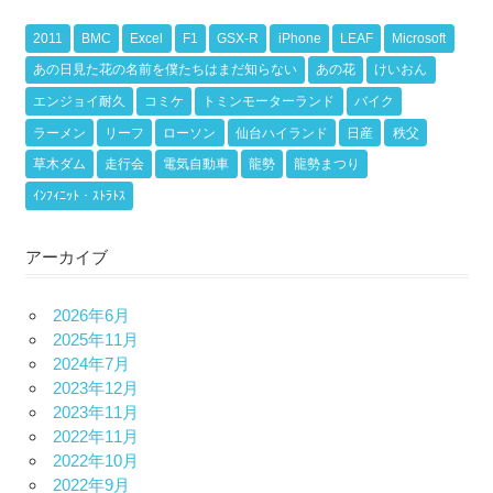
2011
BMC
Excel
F1
GSX-R
iPhone
LEAF
Microsoft
あの日見た花の名前を僕たちはまだ知らない
あの花
けいおん
エンジョイ耐久
コミケ
トミンモーターランド
バイク
ラーメン
リーフ
ローソン
仙台ハイランド
日産
秩父
草木ダム
走行会
電気自動車
龍勢
龍勢まつり
ｲﾝﾌｨﾆｯﾄ・ｽﾄﾗﾄｽ
アーカイブ
2026年6月
2025年11月
2024年7月
2023年12月
2023年11月
2022年11月
2022年10月
2022年9月