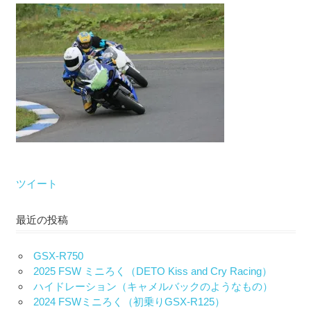
な
い）
ツイート
最近の投稿
GSX-R750
2025 FSW ミニろく（DETO Kiss and Cry Racing）
ハイドレーション（キャメルバックのようなもの）
2024 FSWミニろく（初乗りGSX-R125）