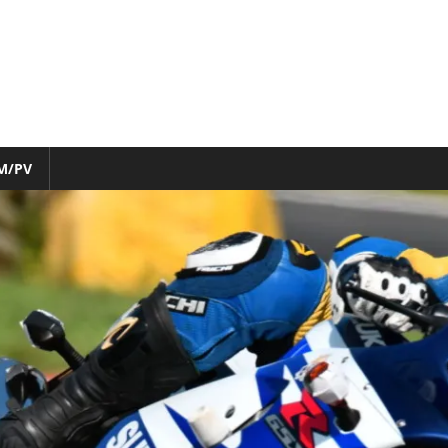
M/PV
nfo