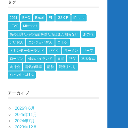
タグ
2011
BMC
Excel
F1
GSX-R
iPhone
LEAF
Microsoft
あの日見た花の名前を僕たちはまだ知らない
あの花
けいおん
エンジョイ耐久
コミケ
トミンモーターランド
バイク
ラーメン
リーフ
ローソン
仙台ハイランド
日産
秩父
草木ダム
走行会
電気自動車
龍勢
龍勢まつり
ｲﾝﾌｨﾆｯﾄ・ｽﾄﾗﾄｽ
アーカイブ
2026年6月
2025年11月
2024年7月
2023年12月