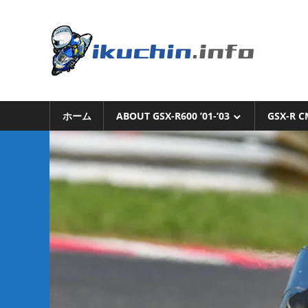
コ
ン
い
テ
ン
く
ツ
へ
い
ち
ス
く
キ
ホーム
ABOUT GSX-R600 ’01-’03
GSX-R C
ち
ん.i
ッ
ん
プ
の
ブ
ロ
グ
（モ
ト
ブ
ロ
グ
で
は