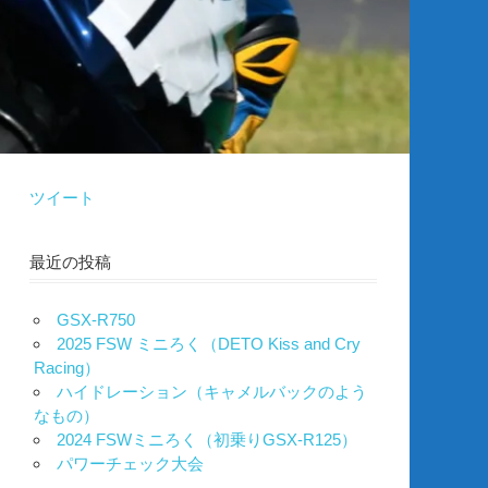
ツイート
最近の投稿
GSX-R750
2025 FSW ミニろく（DETO Kiss and Cry
Racing）
ハイドレーション（キャメルバックのよう
なもの）
2024 FSWミニろく（初乗りGSX-R125）
パワーチェック大会