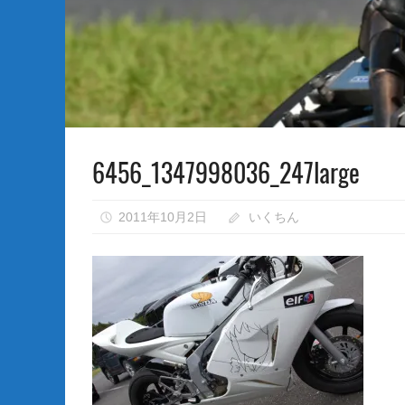
な
い）
6456_1347998036_247large
2011年10月2日
いくちん