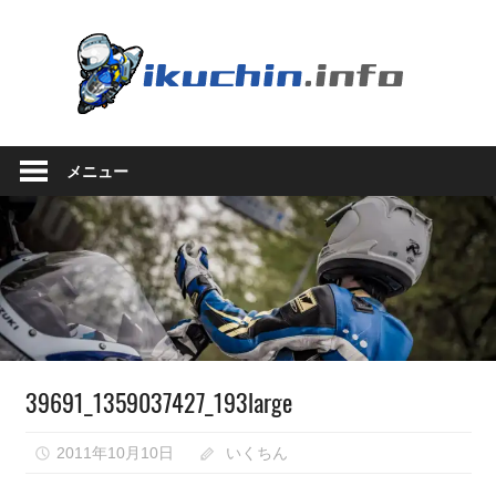
コ
ン
い
テ
ン
く
ツ
い
へ
ち
く
ス
メニュー
ち
キ
ん.in
ん
ッ
の
プ
ブ
ロ
グ
（モ
ト
ブ
39691_1359037427_193large
ロ
グ
で
2011年10月10日
いくちん
は