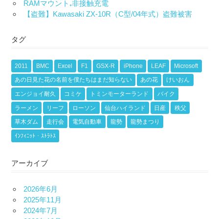
RAMマウント₊非接触充電
【盗難】Kawasaki ZX-10R（C型/04年式）盗難被害
タグ
2011
BMC
Excel
F1
GSX-R
iPhone
LEAF
Microsoft
あの日見た花の名前を僕たちはまだ知らない
あの花
けいおん
エンジョイ耐久
コミケ
トミンモーターランド
バイク
ラーメン
リーフ
ローソン
仙台ハイランド
日産
秩父
草木ダム
走行会
電気自動車
龍勢
龍勢まつり
ｲﾝﾌｨﾆｯﾄ・ｽﾄﾗﾄｽ
アーカイブ
2026年6月
2025年11月
2024年7月