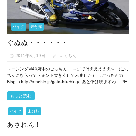
バイク
未分類
ぐぬぬ・・・・・・
2011年5月19日
いくちん
2
レーシングMAX府中のごっちん、 マジではえええええｗ （ごっ
ちんにならってフォント大きくしてみました） →ごっちんの
Blog （http://ameblo.jp/goto-bikeblog/) あと倍は寝ますね… PE
もっと読む
バイク
未分類
あされん‼