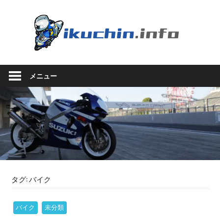
コ
ン
い
テ
ン
く
ツ
い
へ
ち
く
ス
メニュー
ち
キ
ん.in
ん
ッ
の
プ
ブ
ロ
グ
（モ
ト
ブ
ロ
タグ:
バイク
グ
で
バイク
未分類
は