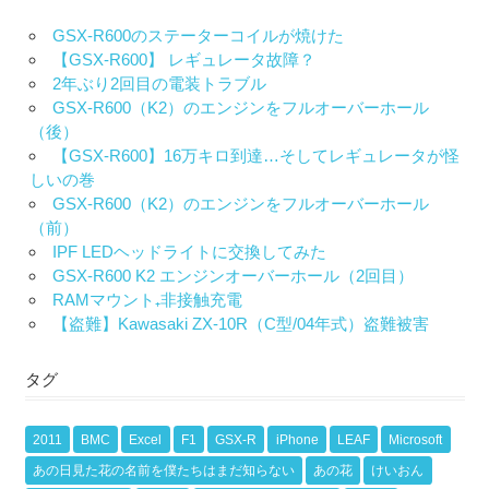
GSX-R600のステーターコイルが焼けた
【GSX-R600】 レギュレータ故障？
2年ぶり2回目の電装トラブル
GSX-R600（K2）のエンジンをフルオーバーホール
（後）
【GSX-R600】16万キロ到達…そしてレギュレータが怪
しいの巻
GSX-R600（K2）のエンジンをフルオーバーホール
（前）
IPF LEDヘッドライトに交換してみた
GSX-R600 K2 エンジンオーバーホール（2回目）
RAMマウント₊非接触充電
【盗難】Kawasaki ZX-10R（C型/04年式）盗難被害
タグ
2011
BMC
Excel
F1
GSX-R
iPhone
LEAF
Microsoft
あの日見た花の名前を僕たちはまだ知らない
あの花
けいおん