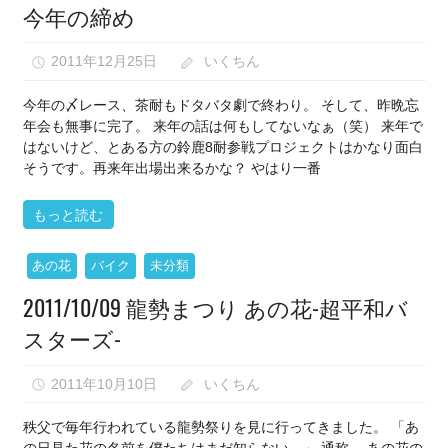
な
今年の締め
い）
2011年12月25日
いくちん
今年の〆レース、茶耐もドタバタ劇で終わり。 そして、昨晩忘
年会も無事に完了。 来年の話は何もしてないなぁ（笑） 来年で
はないけど、とある方の鈴鹿8耐参戦プロジェクトはかなり面白
そうです。再来年出場出来るかな？ やはり一番
もっと読む
あの花
バイク
未分類
2011/10/09 龍勢まつり あの花-超平和バ
スターズ-
2011年10月10日
いくちん
秩父で毎年行われている龍勢祭りを見に行ってきました。 「あ