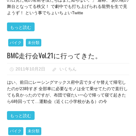
の日見た花の名前を僕たちはまだ知らない。」 通称、 あの花の
舞台となってる秩父！ で劇中でも打ち上げられる龍勢を生で見
ようず！ という事でちょいちょいTwitte
もっと読む
バイク
未分類
BMC走行会Vol.21に行ってきた。
2011年10月2日
いくちん
はい、前日にレーシングマックス府中店でタイヤ替えて帰宅し
たのが23時すぎ 全部車に必要なモノは全て乗せてたので直行し
ても良かったのですが、布団で寝たい一心で帰って寝て起きた
ら6時回ってて…運動会（近くに小学校がある）の今
もっと読む
バイク
未分類