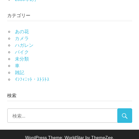
カテゴリー
あの花
カメラ
ハガレン
バイク
未分類
車
雑記
ｲﾝﾌｨﾆｯﾄ・ｽﾄﾗﾄｽ
検索
WordPress Theme: WorldStar by ThemeZee.