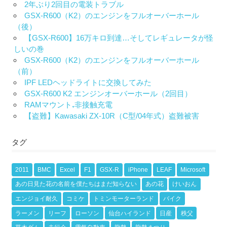
2年ぶり2回目の電装トラブル
GSX-R600（K2）のエンジンをフルオーバーホール
（後）
【GSX-R600】16万キロ到達…そしてレギュレータが怪
しいの巻
GSX-R600（K2）のエンジンをフルオーバーホール
（前）
IPF LEDヘッドライトに交換してみた
GSX-R600 K2 エンジンオーバーホール（2回目）
RAMマウント₊非接触充電
【盗難】Kawasaki ZX-10R（C型/04年式）盗難被害
タグ
2011
BMC
Excel
F1
GSX-R
iPhone
LEAF
Microsoft
あの日見た花の名前を僕たちはまだ知らない
あの花
けいおん
エンジョイ耐久
コミケ
トミンモーターランド
バイク
ラーメン
リーフ
ローソン
仙台ハイランド
日産
秩父