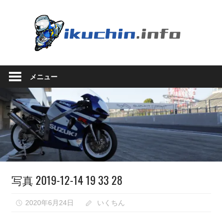
コ
ン
い
テ
ン
く
ツ
い
へ
ち
く
ス
メニュー
ち
キ
ん.in
ん
ッ
の
プ
ブ
ロ
グ
（モ
ト
ブ
写真 2019-12-14 19 33 28
ロ
グ
で
2020年6月24日
いくちん
は