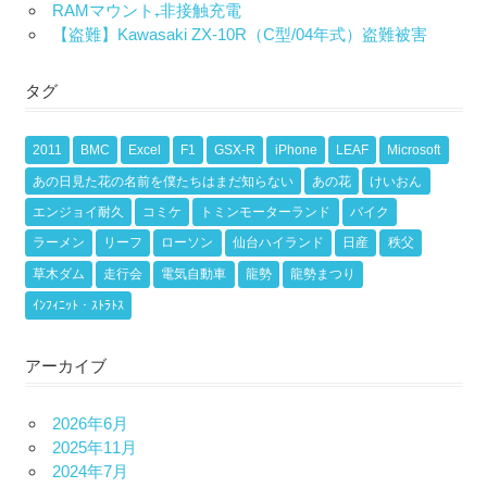
RAMマウント₊非接触充電
【盗難】Kawasaki ZX-10R（C型/04年式）盗難被害
タグ
2011
BMC
Excel
F1
GSX-R
iPhone
LEAF
Microsoft
あの日見た花の名前を僕たちはまだ知らない
あの花
けいおん
エンジョイ耐久
コミケ
トミンモーターランド
バイク
ラーメン
リーフ
ローソン
仙台ハイランド
日産
秩父
草木ダム
走行会
電気自動車
龍勢
龍勢まつり
ｲﾝﾌｨﾆｯﾄ・ｽﾄﾗﾄｽ
アーカイブ
2026年6月
2025年11月
2024年7月