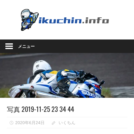
コ
ン
い
テ
ン
く
ツ
い
へ
ち
く
ス
メニュー
ち
キ
ん.in
ん
ッ
の
プ
ブ
ロ
グ
（モ
ト
ブ
写真 2019-11-25 23 34 44
ロ
グ
で
2020年6月24日
いくちん
は