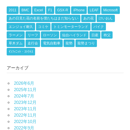
2011
BMC
Excel
F1
GSX-R
iPhone
LEAF
Microsoft
あの日見た花の名前を僕たちはまだ知らない
あの花
けいおん
エンジョイ耐久
コミケ
トミンモーターランド
バイク
ラーメン
リーフ
ローソン
仙台ハイランド
日産
秩父
草木ダム
走行会
電気自動車
龍勢
龍勢まつり
ｲﾝﾌｨﾆｯﾄ・ｽﾄﾗﾄｽ
アーカイブ
2026年6月
2025年11月
2024年7月
2023年12月
2023年11月
2022年11月
2022年10月
2022年9月