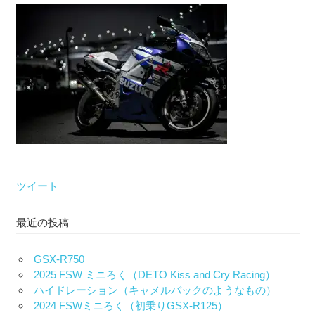
な
い）
ツイート
最近の投稿
GSX-R750
2025 FSW ミニろく（DETO Kiss and Cry Racing）
ハイドレーション（キャメルバックのようなもの）
2024 FSWミニろく（初乗りGSX-R125）