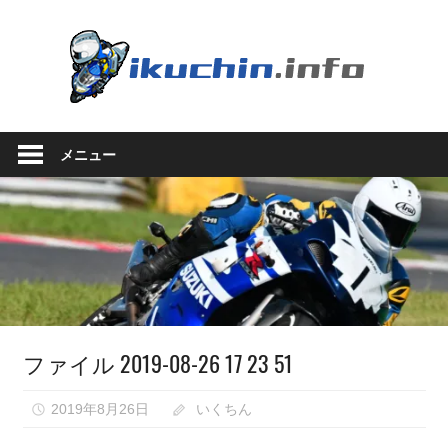
コ
ン
い
テ
ン
く
ツ
い
へ
ち
く
ス
メニュー
ち
キ
ん.in
ん
ッ
の
プ
ブ
ロ
グ
（モ
ト
ブ
ファイル 2019-08-26 17 23 51
ロ
グ
で
2019年8月26日
いくちん
は