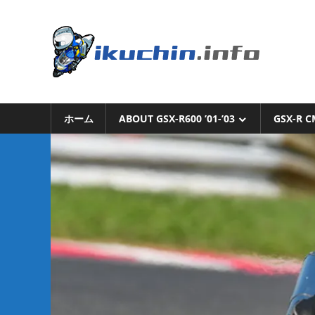
コ
ン
い
テ
ン
く
ツ
へ
い
ち
ス
く
キ
ホーム
ABOUT GSX-R600 ’01-’03
GSX-R C
ち
ん.i
ッ
ん
プ
の
ブ
ロ
グ
（モ
ト
ブ
ロ
グ
で
は