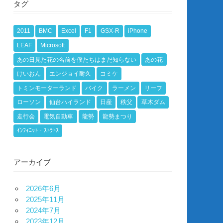
タグ
2011
BMC
Excel
F1
GSX-R
iPhone
LEAF
Microsoft
あの日見た花の名前を僕たちはまだ知らない
あの花
けいおん
エンジョイ耐久
コミケ
トミンモーターランド
バイク
ラーメン
リーフ
ローソン
仙台ハイランド
日産
秩父
草木ダム
走行会
電気自動車
龍勢
龍勢まつり
ｲﾝﾌｨﾆｯﾄ・ｽﾄﾗﾄｽ
アーカイブ
2026年6月
2025年11月
2024年7月
2023年12月