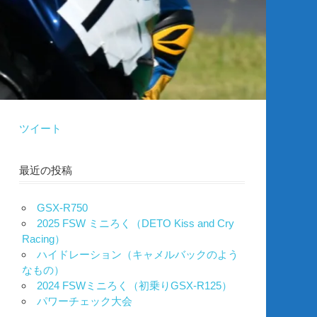
ツイート
最近の投稿
GSX-R750
2025 FSW ミニろく（DETO Kiss and Cry
Racing）
ハイドレーション（キャメルバックのよう
なもの）
2024 FSWミニろく（初乗りGSX-R125）
パワーチェック大会