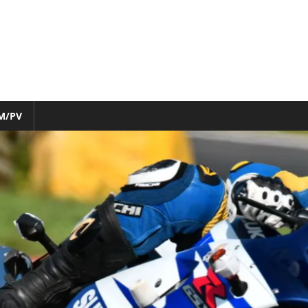
M/PV
nfo